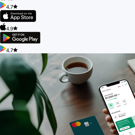
4.7
4.9
4.7