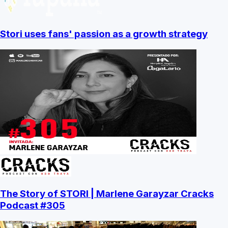
Stori uses fans' passion as a growth strategy
The Story of STORI | Marlene Garayzar Cracks
Podcast #305