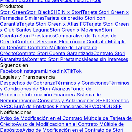
Préstamos
Contrato de Servicios Electrónicos
Productos
Stori Green
Stori Black
SHEIN x Stori
Tarjeta Stori Green x
Farmacias Similares
Tarjeta de crédito Stori con
Garantía
Tarjeta Stori Green x Atlas FC
Tarjeta Stori Green
x Club Santos Laguna
Stori Green x Movimex
Stori
Cuenta+
Stori Préstamos
Comparativo de Tarjetas de
Crédito
Contrato Servicios Electrónicos
Contrato Múltiple
de Depósito
Contrato Múltiple de Tarjeta de
Crédito
Contrato Stori Cuenta Garantizada
Contrato Stori
Garantizada
Contrato Stori Préstamos
Meses sin Intereses
Síguenos en
Facebook
Instagram
LinkedIn
X
TikTok
Legales y Transparencia
Despachos de Cobranza
Términos y Condiciones
Términos
y Condiciones de Stori Alianzas
Fondo de
Protección
Información Financiera
Sistema de
Remuneraciones
Consultas y Aclaraciones SPEI
Derechos
ARCO
Buró de Entidades Financieras
CNBV
CONDUSEF
Notificaciones
Aviso de Modificación en el Contrato Múltiple de Tarjeta de
Crédito
Aviso de Modificación en el Contrato Múltiple de
Depósitos
Aviso de Modificación en el Contrato de Stori