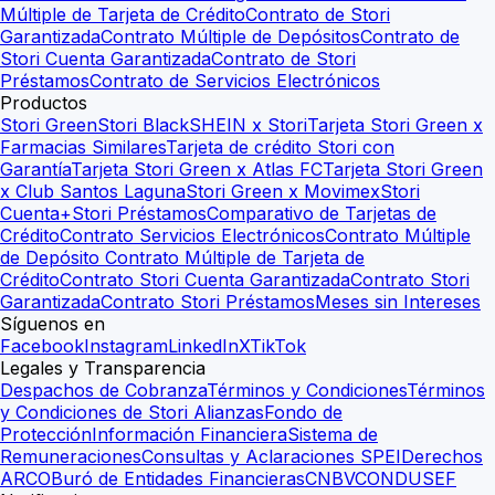
Múltiple de Tarjeta de Crédito
Contrato de Stori
Garantizada
Contrato Múltiple de Depósitos
Contrato de
Stori Cuenta Garantizada
Contrato de Stori
Préstamos
Contrato de Servicios Electrónicos
Productos
Stori Green
Stori Black
SHEIN x Stori
Tarjeta Stori Green x
Farmacias Similares
Tarjeta de crédito Stori con
Garantía
Tarjeta Stori Green x Atlas FC
Tarjeta Stori Green
x Club Santos Laguna
Stori Green x Movimex
Stori
Cuenta+
Stori Préstamos
Comparativo de Tarjetas de
Crédito
Contrato Servicios Electrónicos
Contrato Múltiple
de Depósito
Contrato Múltiple de Tarjeta de
Crédito
Contrato Stori Cuenta Garantizada
Contrato Stori
Garantizada
Contrato Stori Préstamos
Meses sin Intereses
Síguenos en
Facebook
Instagram
LinkedIn
X
TikTok
Legales y Transparencia
Despachos de Cobranza
Términos y Condiciones
Términos
y Condiciones de Stori Alianzas
Fondo de
Protección
Información Financiera
Sistema de
Remuneraciones
Consultas y Aclaraciones SPEI
Derechos
ARCO
Buró de Entidades Financieras
CNBV
CONDUSEF