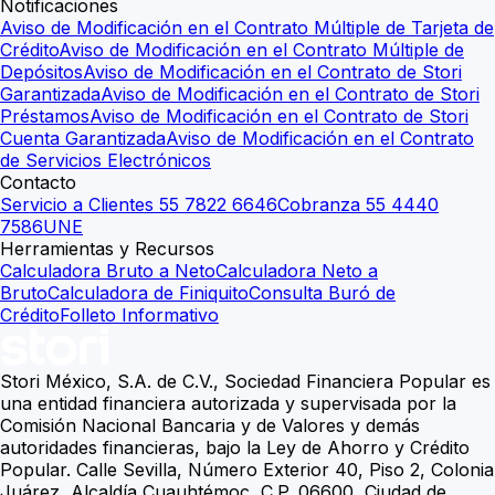
Notificaciones
Aviso de Modificación en el Contrato Múltiple de Tarjeta de
Crédito
Aviso de Modificación en el Contrato Múltiple de
Depósitos
Aviso de Modificación en el Contrato de Stori
Garantizada
Aviso de Modificación en el Contrato de Stori
Préstamos
Aviso de Modificación en el Contrato de Stori
Cuenta Garantizada
Aviso de Modificación en el Contrato
de Servicios Electrónicos
Contacto
Servicio a Clientes 55 7822 6646
Cobranza 55 4440
7586
UNE
Herramientas y Recursos
Calculadora Bruto a Neto
Calculadora Neto a
Bruto
Calculadora de Finiquito
Consulta Buró de
Crédito
Folleto Informativo
Stori México, S.A. de C.V., Sociedad Financiera Popular es
una entidad financiera autorizada y supervisada por la
Comisión Nacional Bancaria y de Valores y demás
autoridades financieras, bajo la Ley de Ahorro y Crédito
Popular. Calle Sevilla, Número Exterior 40, Piso 2, Colonia
Juárez, Alcaldía Cuauhtémoc, C.P. 06600, Ciudad de