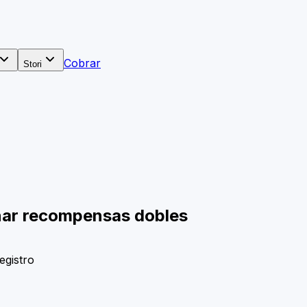
Cobrar
Stori
anar recompensas dobles
egistro