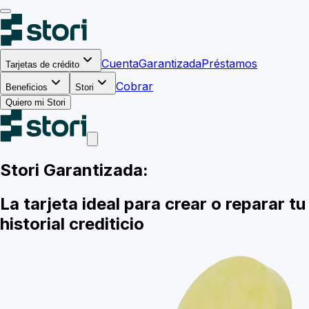
Cuenta
Garantizada
Préstamos
Tarjetas de crédito
Cobrar
Beneficios
Stori
Quiero mi Stori
Stori
Garantizada:
La tarjeta ideal para crear o reparar tu
historial crediticio