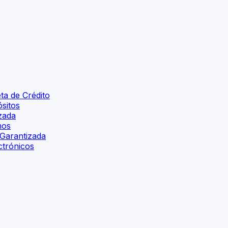
ta de Crédito
ósitos
izada
mos
 Garantizada
ctrónicos