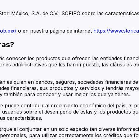
Stori México, S.A. de C.V., SOFIPO sobre las característic
gob.mx/
o en nuestra página de internet
https://www.storic
ras?
ás conocer los productos que ofrecen las entidades financi
iones administrativas que les han impuesto, las cláusulas a
én es quién en bancos, seguros, sociedades financieras de o
dades financieras, sus productos y servicios y tendrás may
o y también para conocer y usar mejor los que ya tienes.
 puede contribuir al crecimiento económico del país, al pr
os usuarios sobre el desempeño de éstas y los productos qu
us características.
orque al conjuntar en un solo espacio tan diversa informac
personales, para utilizar correctamente los créditos que f