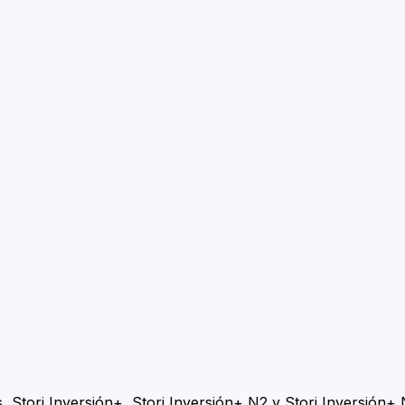
, Stori Inversión+, Stori Inversión+ N2 y Stori Inversión+